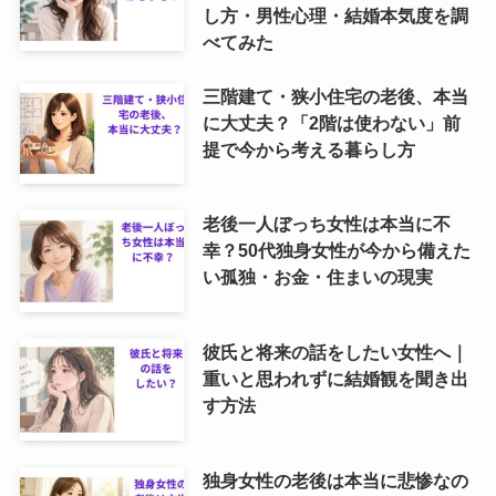
し方・男性心理・結婚本気度を調
べてみた
三階建て・狭小住宅の老後、本当
に大丈夫？「2階は使わない」前
提で今から考える暮らし方
老後一人ぼっち女性は本当に不
幸？50代独身女性が今から備えた
い孤独・お金・住まいの現実
彼氏と将来の話をしたい女性へ｜
重いと思われずに結婚観を聞き出
す方法
独身女性の老後は本当に悲惨なの