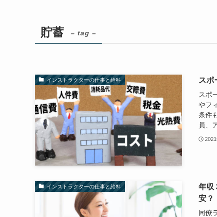
貯蓄
– tag –
スポ
インストラクターの仕事と給料
スポ
やフ
条件
員、ア
202
年収
インストラクターの仕事と給料
安？
同僚