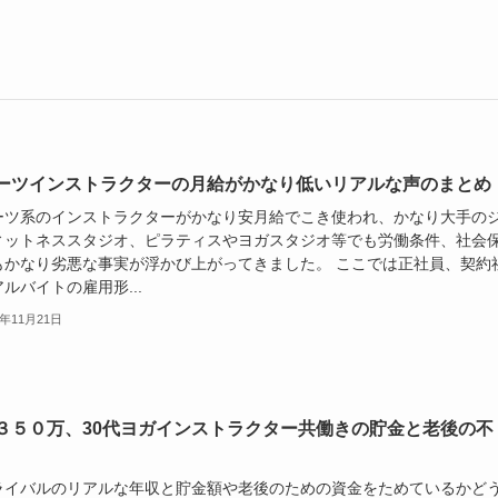
ーツインストラクターの月給がかなり低いリアルな声のまとめ
ーツ系のインストラクターがかなり安月給でこき使われ、かなり大手の
ィットネススタジオ、ピラティスやヨガスタジオ等でも労働条件、社会
もかなり劣悪な事実が浮かび上がってきました。 ここでは正社員、契約
ルバイトの雇用形...
1年11月21日
３５０万、30代ヨガインストラクター共働きの貯金と老後の不
ライバルのリアルな年収と貯金額や老後のための資金をためているかど