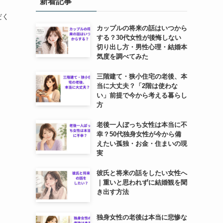
新着記事
だく
カップルの将来の話はいつから
する？30代女性が後悔しない
切り出し方・男性心理・結婚本
気度を調べてみた
三階建て・狭小住宅の老後、本
当に大丈夫？「2階は使わな
い」前提で今から考える暮らし
方
老後一人ぼっち女性は本当に不
幸？50代独身女性が今から備
えたい孤独・お金・住まいの現
実
彼氏と将来の話をしたい女性へ
｜重いと思われずに結婚観を聞
き出す方法
独身女性の老後は本当に悲惨な