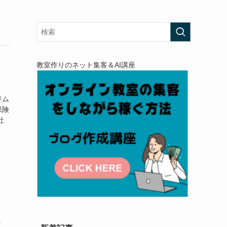
教室作りのネット集客＆AI講座
ジム
保険
社
う