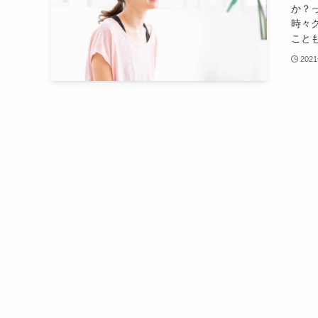
か？
時々
ことも
202